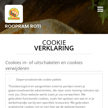
ROOPRAM ROTI
COOKIE
VERKLARING
Cookies in- of uitschakelen en cookies
verwijderen
Gepersonaliseerde cookie-pakket
Thuisbezorgd.nl en aangesloten externe partijen tonen je
gepersonaliseerde advertenties, die naar onze mening relevant zijn
voor jou. Onze website werkt zoals je zou verwachten. We
gebruiken functionele cookies, zoals het opslaan van wat er in je
winkelmandje zat bij een specifiek restaurant. We gebruiken
analytische cookies om te zien hoe we de website kunnen