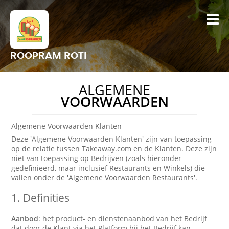
ROOPRAM ROTI
ALGEMENE
VOORWAARDEN
Algemene Voorwaarden Klanten
Deze 'Algemene Voorwaarden Klanten' zijn van toepassing
op de relatie tussen Takeaway.com en de Klanten. Deze zijn
niet van toepassing op Bedrijven (zoals hieronder
gedefinieerd, maar inclusief Restaurants en Winkels) die
vallen onder de 'Algemene Voorwaarden Restaurants'.
1.
Definities
Aanbod
: het product- en dienstenaanbod van het Bedrijf
dat door de Klant via het Platform bij het Bedrijf kan