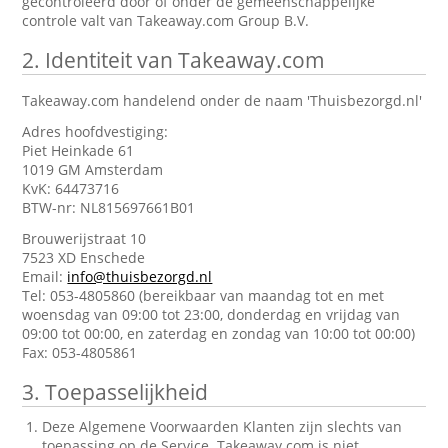
gecontroleerd door of onder de gemeenschappelijke
controle valt van Takeaway.com Group B.V.
2.
Identiteit van Takeaway.com
Takeaway.com handelend onder de naam 'Thuisbezorgd.nl'
Adres hoofdvestiging:
Piet Heinkade 61
1019 GM Amsterdam
KvK: 64473716
BTW-nr: NL815697661B01
Brouwerijstraat 10
7523 XD Enschede
Email:
info@thuisbezorgd.nl
Tel: 053-4805860 (bereikbaar van maandag tot en met
woensdag van 09:00 tot 23:00, donderdag en vrijdag van
09:00 tot 00:00, en zaterdag en zondag van 10:00 tot 00:00)
Fax: 053-4805861
3.
Toepasselijkheid
Deze Algemene Voorwaarden Klanten zijn slechts van
toepassing op de Service. Takeaway.com is niet