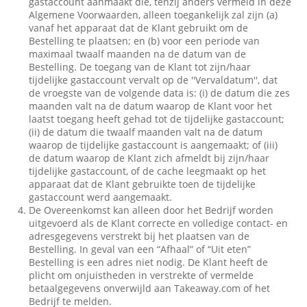
gastaccount aanmaakt die, tenzij anders vermeld in deze
Algemene Voorwaarden, alleen toegankelijk zal zijn (a)
vanaf het apparaat dat de Klant gebruikt om de
Bestelling te plaatsen; en (b) voor een periode van
maximaal twaalf maanden na de datum van de
Bestelling. De toegang van de Klant tot zijn/haar
tijdelijke gastaccount vervalt op de ''Vervaldatum'', dat
de vroegste van de volgende data is: (i) de datum die zes
maanden valt na de datum waarop de Klant voor het
laatst toegang heeft gehad tot de tijdelijke gastaccount;
(ii) de datum die twaalf maanden valt na de datum
waarop de tijdelijke gastaccount is aangemaakt; of (iii)
de datum waarop de Klant zich afmeldt bij zijn/haar
tijdelijke gastaccount, of de cache leegmaakt op het
apparaat dat de Klant gebruikte toen de tijdelijke
gastaccount werd aangemaakt.
De Overeenkomst kan alleen door het Bedrijf worden
uitgevoerd als de Klant correcte en volledige contact- en
adresgegevens verstrekt bij het plaatsen van de
Bestelling. In geval van een “Afhaal” of “Uit eten”
Bestelling is een adres niet nodig. De Klant heeft de
plicht om onjuistheden in verstrekte of vermelde
betaalgegevens onverwijld aan Takeaway.com of het
Bedrijf te melden.